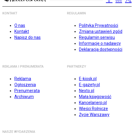
KONTAKT
REGULAMIN
O nas
Polityka Prywatności
Kontakt
Zmiana ustawień zgód
Napisz do nas
Regulamin serwisu
Informacje o nadawcy
Deklaracja dostępności
REKLAMA I PRENUMERATA
PARTNERZY
Reklama
E-kiosk.pl
Ogłoszenia
E-gazety.pl
Prenumerata
Nexto.pl
Archiwum
Mała księgowość
Kancelarierp.pl
Wieści Rolnicze
Życie Warszawy
NASZE WYDARZENIA