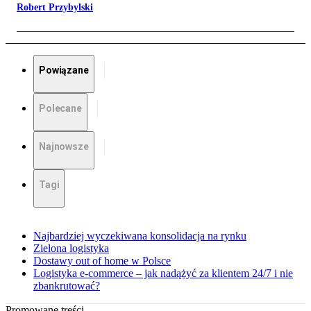
Robert Przybylski
Powiązane
Polecane
Najnowsze
Tagi
Najbardziej wyczekiwana konsolidacja na rynku
Zielona logistyka
Dostawy out of home w Polsce
Logistyka e-commerce – jak nadążyć za klientem 24/7 i nie
zbankrutować?
Promowane treści