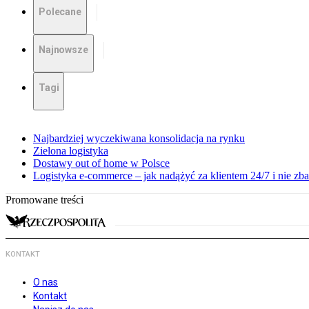
Polecane
Najnowsze
Tagi
Najbardziej wyczekiwana konsolidacja na rynku
Zielona logistyka
Dostawy out of home w Polsce
Logistyka e-commerce – jak nadążyć za klientem 24/7 i nie z
Promowane treści
KONTAKT
O nas
Kontakt