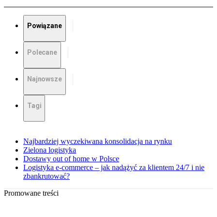
Powiązane
Polecane
Najnowsze
Tagi
Najbardziej wyczekiwana konsolidacja na rynku
Zielona logistyka
Dostawy out of home w Polsce
Logistyka e-commerce – jak nadążyć za klientem 24/7 i nie
zbankrutować?
Promowane treści