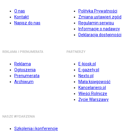
O nas
Polityka Prywatności
Kontakt
Zmiana ustawień zgód
Napisz do nas
Regulamin serwisu
Informacje o nadawcy
Deklaracja dostępności
REKLAMA I PRENUMERATA
PARTNERZY
Reklama
E-kiosk.pl
Ogłoszenia
E-gazety.pl
Prenumerata
Nexto.pl
Archiwum
Mała księgowość
Kancelarierp.pl
Wieści Rolnicze
Życie Warszawy
NASZE WYDARZENIA
Szkolenia i konferencje