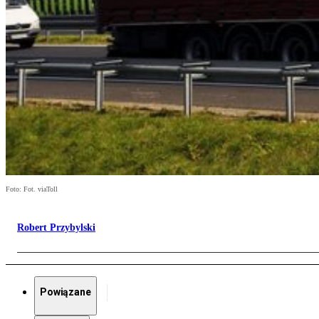
Foto: Fot. viaToll
Robert Przybylski
Powiązane