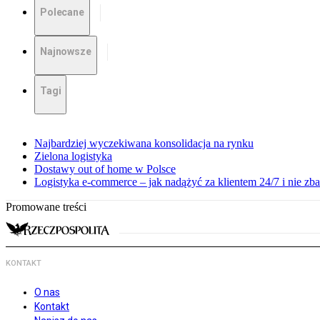
Polecane
Najnowsze
Tagi
Najbardziej wyczekiwana konsolidacja na rynku
Zielona logistyka
Dostawy out of home w Polsce
Logistyka e-commerce – jak nadążyć za klientem 24/7 i nie z
Promowane treści
KONTAKT
O nas
Kontakt