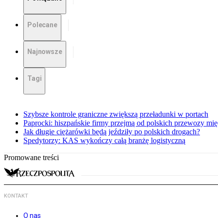
Polecane
Najnowsze
Tagi
Szybsze kontrole graniczne zwiększą przeładunki w portach
Paprocki: hiszpańskie firmy przejmą od polskich przewozy m
Jak długie ciężarówki będą jeździły po polskich drogach?
Spedytorzy: KAS wykończy całą branżę logistyczną
Promowane treści
KONTAKT
O nas