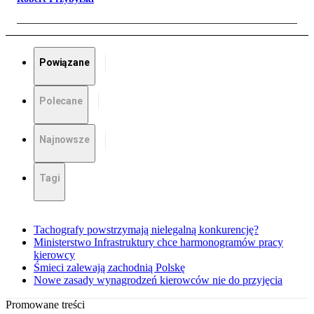
Powiązane
Polecane
Najnowsze
Tagi
Tachografy powstrzymają nielegalną konkurencję?
Ministerstwo Infrastruktury chce harmonogramów pracy
kierowcy
Śmieci zalewają zachodnią Polskę
Nowe zasady wynagrodzeń kierowców nie do przyjęcia
Promowane treści