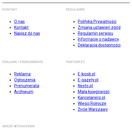
KONTAKT
REGULAMIN
O nas
Polityka Prywatności
Kontakt
Zmiana ustawień zgód
Napisz do nas
Regulamin serwisu
Informacje o nadawcy
Deklaracja dostępności
REKLAMA I PRENUMERATA
PARTNERZY
Reklama
E-kiosk.pl
Ogłoszenia
E-gazety.pl
Prenumerata
Nexto.pl
Archiwum
Mała księgowość
Kancelarierp.pl
Wieści Rolnicze
Życie Warszawy
NASZE WYDARZENIA