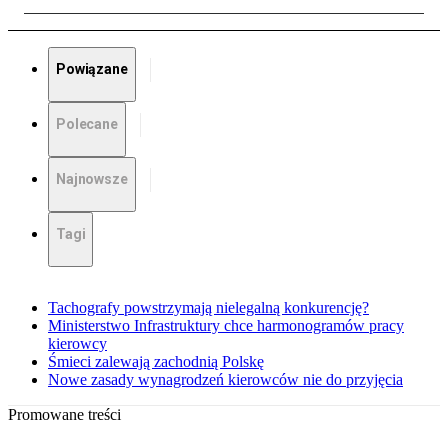
Powiązane
Polecane
Najnowsze
Tagi
Tachografy powstrzymają nielegalną konkurencję?
Ministerstwo Infrastruktury chce harmonogramów pracy
kierowcy
Śmieci zalewają zachodnią Polskę
Nowe zasady wynagrodzeń kierowców nie do przyjęcia
Promowane treści