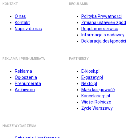
KONTAKT
REGULAMIN
O nas
Polityka Prywatności
Kontakt
Zmiana ustawień zgód
Napisz do nas
Regulamin serwisu
Informacje o nadawcy
Deklaracja dostępności
REKLAMA I PRENUMERATA
PARTNERZY
Reklama
E-kiosk.pl
Ogłoszenia
E-gazety.pl
Prenumerata
Nexto.pl
Archiwum
Mała księgowość
Kancelarierp.pl
Wieści Rolnicze
Życie Warszawy
NASZE WYDARZENIA