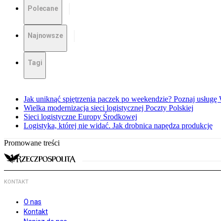
Polecane
Najnowsze
Tagi
Jak uniknąć spiętrzenia paczek po weekendzie? Poznaj usług
Wielka modernizacja sieci logistycznej Poczty Polskiej
Sieci logistyczne Europy Środkowej
Logistyka, której nie widać. Jak drobnica napędza produkcję
Promowane treści
KONTAKT
O nas
Kontakt