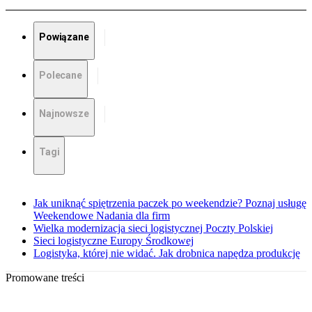
Powiązane
Polecane
Najnowsze
Tagi
Jak uniknąć spiętrzenia paczek po weekendzie? Poznaj usługę
Weekendowe Nadania dla firm
Wielka modernizacja sieci logistycznej Poczty Polskiej
Sieci logistyczne Europy Środkowej
Logistyka, której nie widać. Jak drobnica napędza produkcję
Promowane treści