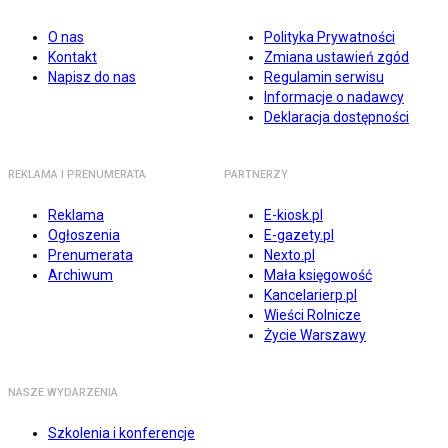
O nas
Polityka Prywatności
Kontakt
Zmiana ustawień zgód
Napisz do nas
Regulamin serwisu
Informacje o nadawcy
Deklaracja dostępności
REKLAMA I PRENUMERATA
PARTNERZY
Reklama
E-kiosk.pl
Ogłoszenia
E-gazety.pl
Prenumerata
Nexto.pl
Archiwum
Mała księgowość
Kancelarierp.pl
Wieści Rolnicze
Życie Warszawy
NASZE WYDARZENIA
Szkolenia i konferencje