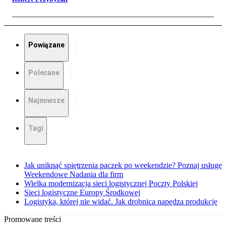
Powiązane
Polecane
Najnowsze
Tagi
Jak uniknąć spiętrzenia paczek po weekendzie? Poznaj usługę
Weekendowe Nadania dla firm
Wielka modernizacja sieci logistycznej Poczty Polskiej
Sieci logistyczne Europy Środkowej
Logistyka, której nie widać. Jak drobnica napędza produkcję
Promowane treści