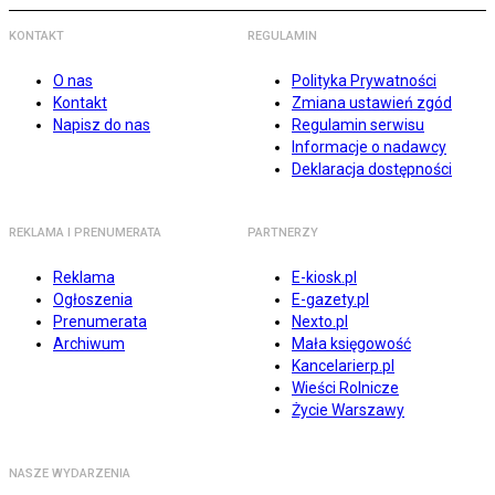
KONTAKT
REGULAMIN
O nas
Polityka Prywatności
Kontakt
Zmiana ustawień zgód
Napisz do nas
Regulamin serwisu
Informacje o nadawcy
Deklaracja dostępności
REKLAMA I PRENUMERATA
PARTNERZY
Reklama
E-kiosk.pl
Ogłoszenia
E-gazety.pl
Prenumerata
Nexto.pl
Archiwum
Mała księgowość
Kancelarierp.pl
Wieści Rolnicze
Życie Warszawy
NASZE WYDARZENIA