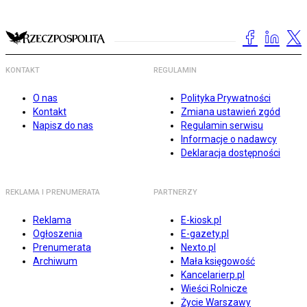
KONTAKT
REGULAMIN
O nas
Polityka Prywatności
Kontakt
Zmiana ustawień zgód
Napisz do nas
Regulamin serwisu
Informacje o nadawcy
Deklaracja dostępności
REKLAMA I PRENUMERATA
PARTNERZY
Reklama
E-kiosk.pl
Ogłoszenia
E-gazety.pl
Prenumerata
Nexto.pl
Archiwum
Mała księgowość
Kancelarierp.pl
Wieści Rolnicze
Życie Warszawy