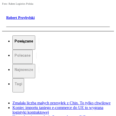
Foto: Raben Logistics Polska
Robert Przybylski
Powiązane
Polecane
Najnowsze
Tagi
Zmalała liczba małych przesyłek z Chin. To tylko chwilowe
Koniec importu taniego e-commerce do UE to wygrana
logistyki kontraktowej