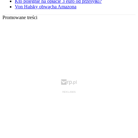
Kto polegnie na opłacie 3 euro od przesyłki?
Von Halsky obwącha Amazona
Promowane treści