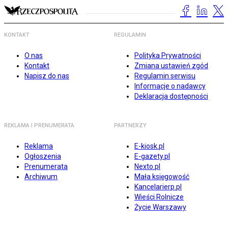
KONTAKT
REGULAMIN
O nas
Polityka Prywatności
Kontakt
Zmiana ustawień zgód
Napisz do nas
Regulamin serwisu
Informacje o nadawcy
Deklaracja dostępności
REKLAMA I PRENUMERATA
PARTNERZY
Reklama
E-kiosk.pl
Ogłoszenia
E-gazety.pl
Prenumerata
Nexto.pl
Archiwum
Mała księgowość
Kancelarierp.pl
Wieści Rolnicze
Życie Warszawy