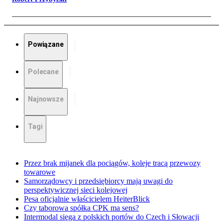
Powiązane
Polecane
Najnowsze
Tagi
Przez brak mijanek dla pociągów, koleje tracą przewozy
towarowe
Samorządowcy i przedsiębiorcy mają uwagi do
perspektywicznej sieci kolejowej
Pesa oficjalnie właścicielem HeiterBlick
Czy taborowa spółka CPK ma sens?
Intermodal sięga z polskich portów do Czech i Słowacji