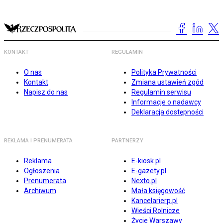
KONTAKT
REGULAMIN
O nas
Polityka Prywatności
Kontakt
Zmiana ustawień zgód
Napisz do nas
Regulamin serwisu
Informacje o nadawcy
Deklaracja dostępności
REKLAMA I PRENUMERATA
PARTNERZY
Reklama
E-kiosk.pl
Ogłoszenia
E-gazety.pl
Prenumerata
Nexto.pl
Archiwum
Mała księgowość
Kancelarierp.pl
Wieści Rolnicze
Życie Warszawy