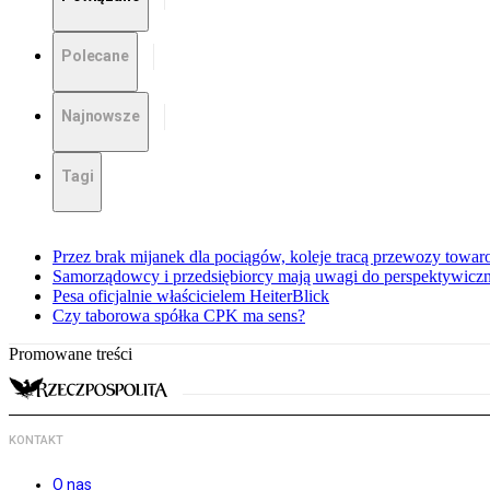
Polecane
Najnowsze
Tagi
Przez brak mijanek dla pociągów, koleje tracą przewozy towa
Samorządowcy i przedsiębiorcy mają uwagi do perspektywiczne
Pesa oficjalnie właścicielem HeiterBlick
Czy taborowa spółka CPK ma sens?
Promowane treści
KONTAKT
O nas