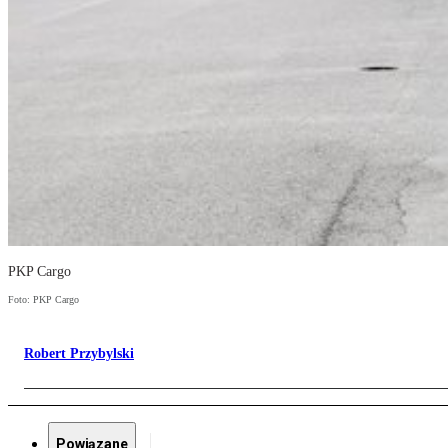
PKP Cargo
Foto: PKP Cargo
Robert Przybylski
Powiązane