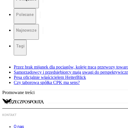
Polecane
Najnowsze
Tagi
Przez brak mijanek dla pociągów, koleje tracą przewozy towa
Samorządowcy i przedsiębiorcy mają uwagi do perspektywiczne
Pesa oficjalnie właścicielem HeiterBlick
Czy taborowa spółka CPK ma sens?
Promowane treści
KONTAKT
O nas