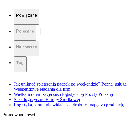
Powiązane
Polecane
Najnowsze
Tagi
Jak uniknąć spiętrzenia paczek po weekendzie? Poznaj usługę
Weekendowe Nadania dla firm
Wielka modernizacja sieci logistycznej Poczty Polskiej
Sieci logistyczne Europy Środkowej
Logistyka, której nie widać. Jak drobnica napędza produkcję
Promowane treści