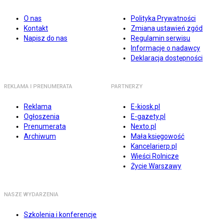
O nas
Polityka Prywatności
Kontakt
Zmiana ustawień zgód
Napisz do nas
Regulamin serwisu
Informacje o nadawcy
Deklaracja dostępności
REKLAMA I PRENUMERATA
PARTNERZY
Reklama
E-kiosk.pl
Ogłoszenia
E-gazety.pl
Prenumerata
Nexto.pl
Archiwum
Mała księgowość
Kancelarierp.pl
Wieści Rolnicze
Życie Warszawy
NASZE WYDARZENIA
Szkolenia i konferencje