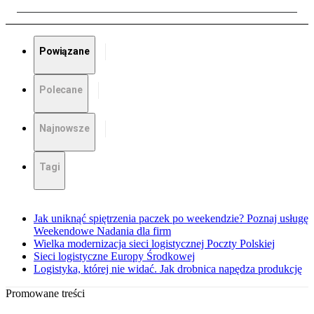
Powiązane
Polecane
Najnowsze
Tagi
Jak uniknąć spiętrzenia paczek po weekendzie? Poznaj usługę
Weekendowe Nadania dla firm
Wielka modernizacja sieci logistycznej Poczty Polskiej
Sieci logistyczne Europy Środkowej
Logistyka, której nie widać. Jak drobnica napędza produkcję
Promowane treści