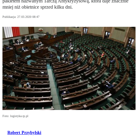
pakietem nazwanym Tarczą Antykryzysową, która daje znacznie
mniej niż obietnice sprzed kilku dni.
Publikacja:
27.03.2020 08:47
Foto: logistyka.rp.pl
Robert Przybylski