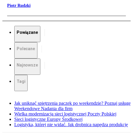
Piotr Rudzki
Powiązane
Polecane
Najnowsze
Tagi
Jak uniknąć spiętrzenia paczek po weekendzie? Poznaj usługę
Weekendowe Nadania dla firm
Wielka modernizacja sieci logistycznej Poczty Polskiej
Sieci logistyczne Europy Środkowej
Logistyka, której nie widać. Jak drobnica napędza produkcję