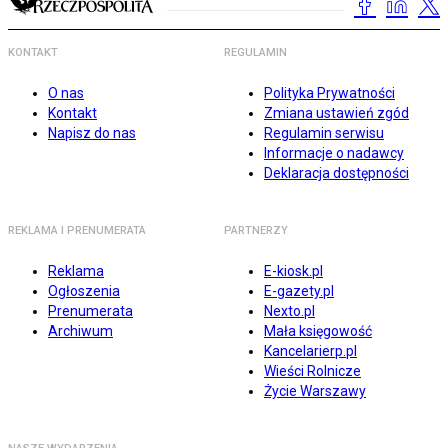
KONTAKT
REGULAMIN
O nas
Polityka Prywatności
Kontakt
Zmiana ustawień zgód
Napisz do nas
Regulamin serwisu
Informacje o nadawcy
Deklaracja dostępności
REKLAMA I PRENUMERATA
PARTNERZY
Reklama
E-kiosk.pl
Ogłoszenia
E-gazety.pl
Prenumerata
Nexto.pl
Archiwum
Mała księgowość
Kancelarierp.pl
Wieści Rolnicze
Życie Warszawy