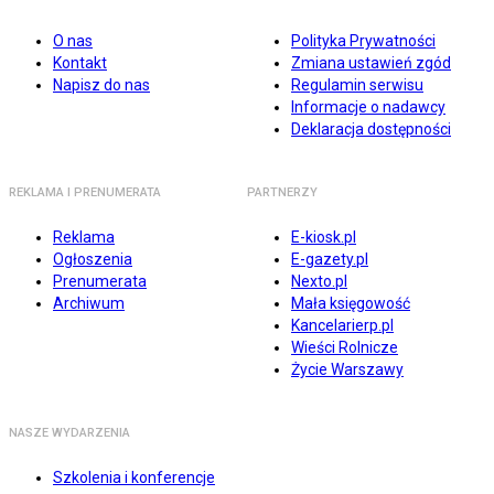
O nas
Polityka Prywatności
Kontakt
Zmiana ustawień zgód
Napisz do nas
Regulamin serwisu
Informacje o nadawcy
Deklaracja dostępności
REKLAMA I PRENUMERATA
PARTNERZY
Reklama
E-kiosk.pl
Ogłoszenia
E-gazety.pl
Prenumerata
Nexto.pl
Archiwum
Mała księgowość
Kancelarierp.pl
Wieści Rolnicze
Życie Warszawy
NASZE WYDARZENIA
Szkolenia i konferencje