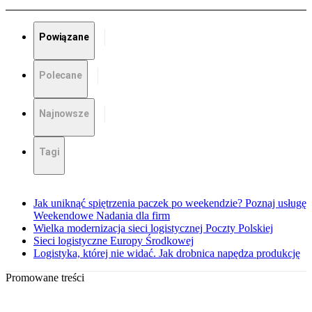
Powiązane
Polecane
Najnowsze
Tagi
Jak uniknąć spiętrzenia paczek po weekendzie? Poznaj usługę
Weekendowe Nadania dla firm
Wielka modernizacja sieci logistycznej Poczty Polskiej
Sieci logistyczne Europy Środkowej
Logistyka, której nie widać. Jak drobnica napędza produkcję
Promowane treści