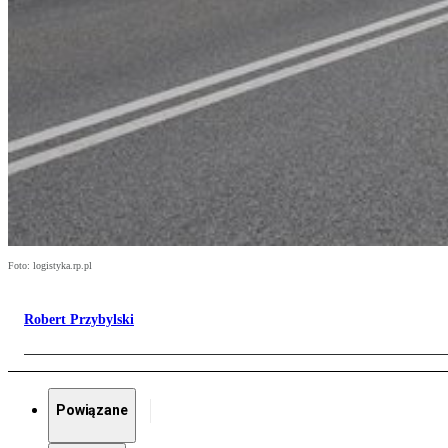
Foto: logistyka.rp.pl
Robert Przybylski
Powiązane