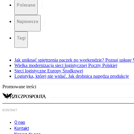
Polecane
Najnowsze
Tagi
Jak uniknąć spiętrzenia paczek po weekendzie? Poznaj usług
Wielka modernizacja sieci logistycznej Poczty Polskiej
Sieci logistyczne Europy Środkowej
Logistyka, której nie widać. Jak drobnica napędza produkcję
Promowane treści
KONTAKT
O nas
Kontakt