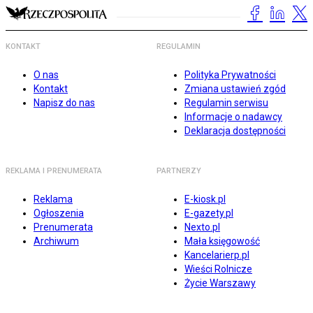
KONTAKT
REGULAMIN
O nas
Polityka Prywatności
Kontakt
Zmiana ustawień zgód
Napisz do nas
Regulamin serwisu
Informacje o nadawcy
Deklaracja dostępności
REKLAMA I PRENUMERATA
PARTNERZY
Reklama
E-kiosk.pl
Ogłoszenia
E-gazety.pl
Prenumerata
Nexto.pl
Archiwum
Mała księgowość
Kancelarierp.pl
Wieści Rolnicze
Życie Warszawy