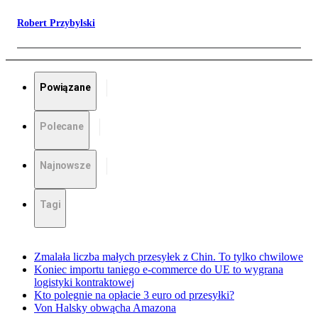
Robert Przybylski
Powiązane
Polecane
Najnowsze
Tagi
Zmalała liczba małych przesyłek z Chin. To tylko chwilowe
Koniec importu taniego e-commerce do UE to wygrana
logistyki kontraktowej
Kto polegnie na opłacie 3 euro od przesyłki?
Von Halsky obwącha Amazona