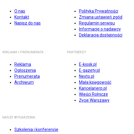
O nas
Polityka Prywatności
Kontakt
Zmiana ustawień zgód
Napisz do nas
Regulamin serwisu
Informacje o nadawcy
Deklaracja dostępności
REKLAMA I PRENUMERATA
PARTNERZY
Reklama
E-kiosk.pl
Ogłoszenia
E-gazety.pl
Prenumerata
Nexto.pl
Archiwum
Mała księgowość
Kancelarierp.pl
Wieści Rolnicze
Życie Warszawy
NASZE WYDARZENIA
Szkolenia i konferencje