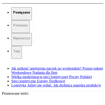
Powiązane
Polecane
Najnowsze
Tagi
Jak uniknąć spiętrzenia paczek po weekendzie? Poznaj usługę
Weekendowe Nadania dla firm
Wielka modernizacja sieci logistycznej Poczty Polskiej
Sieci logistyczne Europy Środkowej
Logistyka, której nie widać. Jak drobnica napędza produkcję
Promowane treści