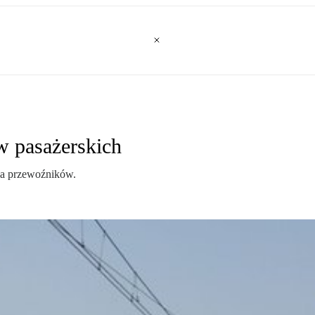
w pasażerskich
la przewoźników.