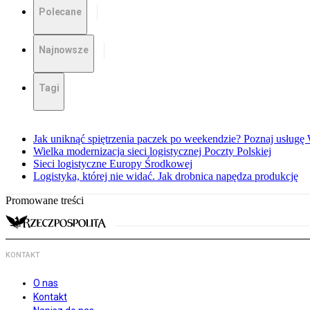
Polecane
Najnowsze
Tagi
Jak uniknąć spiętrzenia paczek po weekendzie? Poznaj usług
Wielka modernizacja sieci logistycznej Poczty Polskiej
Sieci logistyczne Europy Środkowej
Logistyka, której nie widać. Jak drobnica napędza produkcję
Promowane treści
KONTAKT
O nas
Kontakt