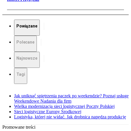
Powiązane
Polecane
Najnowsze
Tagi
Jak uniknąć spiętrzenia paczek po weekendzie? Poznaj usługę
Weekendowe Nadania dla firm
Wielka modernizacja sieci logistycznej Poczty Polskiej
Sieci logistyczne Europy Środkowej
Logistyka, której nie widać. Jak drobnica napędza produkcję
Promowane treści