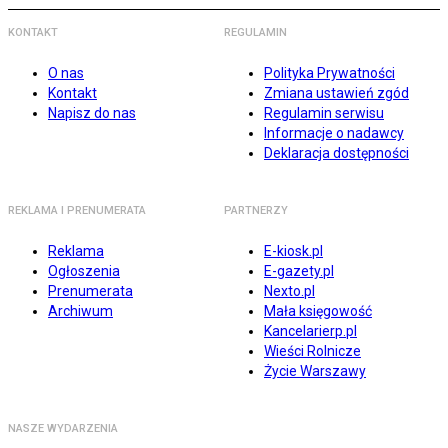
KONTAKT
REGULAMIN
O nas
Polityka Prywatności
Kontakt
Zmiana ustawień zgód
Napisz do nas
Regulamin serwisu
Informacje o nadawcy
Deklaracja dostępności
REKLAMA I PRENUMERATA
PARTNERZY
Reklama
E-kiosk.pl
Ogłoszenia
E-gazety.pl
Prenumerata
Nexto.pl
Archiwum
Mała księgowość
Kancelarierp.pl
Wieści Rolnicze
Życie Warszawy
NASZE WYDARZENIA