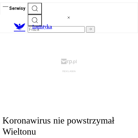
Serwisy
L
ogistyka
Koronawirus nie powstrzymał
Wieltonu