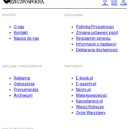
KONTAKT
REGULAMIN
O nas
Polityka Prywatności
Kontakt
Zmiana ustawień zgód
Napisz do nas
Regulamin serwisu
Informacje o nadawcy
Deklaracja dostępności
REKLAMA I PRENUMERATA
PARTNERZY
Reklama
E-kiosk.pl
Ogłoszenia
E-gazety.pl
Prenumerata
Nexto.pl
Archiwum
Mała księgowość
Kancelarierp.pl
Wieści Rolnicze
Życie Warszawy