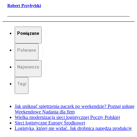
Robert Przybylski
Powiązane
Polecane
Najnowsze
Tagi
Jak uniknąć spiętrzenia paczek po weekendzie? Poznaj usługę
Weekendowe Nadania dla firm
Wielka modernizacja sieci logistycznej Poczty Polskiej
Sieci logistyczne Europy Środkowej
Logistyka, której nie widać. Jak drobnica napędza produkcję