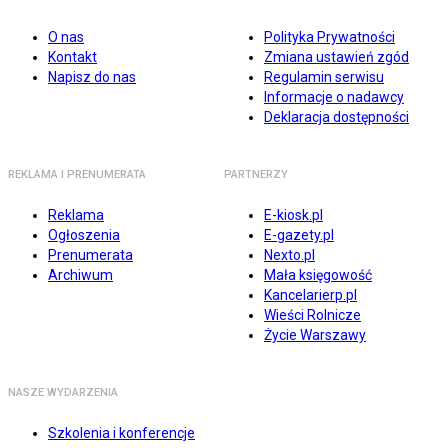
O nas
Polityka Prywatności
Kontakt
Zmiana ustawień zgód
Napisz do nas
Regulamin serwisu
Informacje o nadawcy
Deklaracja dostępności
REKLAMA I PRENUMERATA
PARTNERZY
Reklama
E-kiosk.pl
Ogłoszenia
E-gazety.pl
Prenumerata
Nexto.pl
Archiwum
Mała księgowość
Kancelarierp.pl
Wieści Rolnicze
Życie Warszawy
NASZE WYDARZENIA
Szkolenia i konferencje