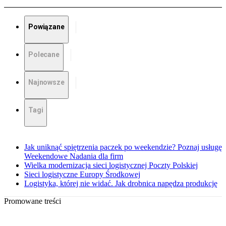
Powiązane
Polecane
Najnowsze
Tagi
Jak uniknąć spiętrzenia paczek po weekendzie? Poznaj usługę
Weekendowe Nadania dla firm
Wielka modernizacja sieci logistycznej Poczty Polskiej
Sieci logistyczne Europy Środkowej
Logistyka, której nie widać. Jak drobnica napędza produkcję
Promowane treści