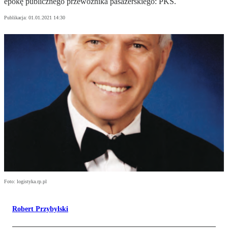
epokę publicznego przewoźnika pasażerskiego: PKS.
Publikacja:
01.01.2021 14:30
Foto: logistyka.rp.pl
Robert Przybylski