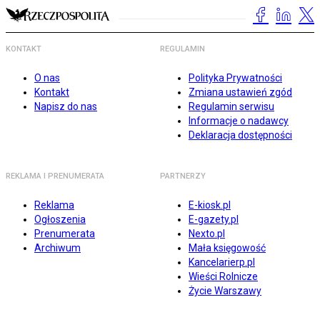
KONTAKT
REGULAMIN
O nas
Polityka Prywatności
Kontakt
Zmiana ustawień zgód
Napisz do nas
Regulamin serwisu
Informacje o nadawcy
Deklaracja dostępności
REKLAMA I PRENUMERATA
PARTNERZY
Reklama
E-kiosk.pl
Ogłoszenia
E-gazety.pl
Prenumerata
Nexto.pl
Archiwum
Mała księgowość
Kancelarierp.pl
Wieści Rolnicze
Życie Warszawy