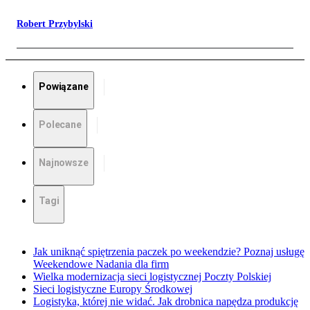
Robert Przybylski
Powiązane
Polecane
Najnowsze
Tagi
Jak uniknąć spiętrzenia paczek po weekendzie? Poznaj usługę
Weekendowe Nadania dla firm
Wielka modernizacja sieci logistycznej Poczty Polskiej
Sieci logistyczne Europy Środkowej
Logistyka, której nie widać. Jak drobnica napędza produkcję