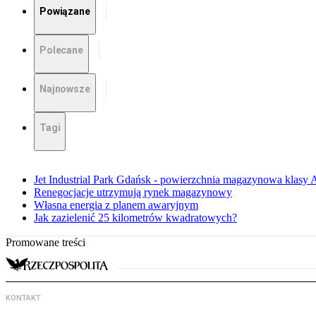
Powiązane
Polecane
Najnowsze
Tagi
Jet Industrial Park Gdańsk - powierzchnia magazynowa klasy A 
Renegocjacje utrzymują rynek magazynowy
Własna energia z planem awaryjnym
Jak zazielenić 25 kilometrów kwadratowych?
Promowane treści
KONTAKT