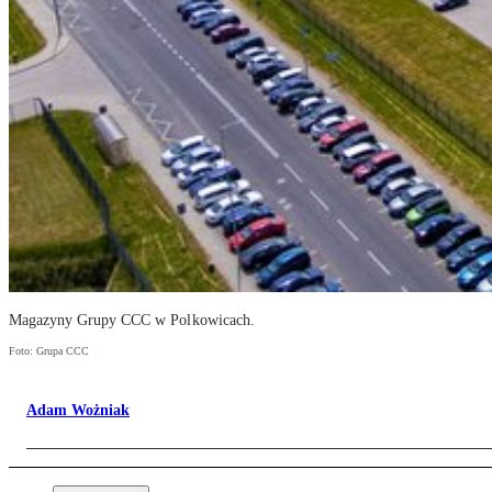
Magazyny Grupy CCC w Polkowicach.
Foto: Grupa CCC
Adam Wożniak