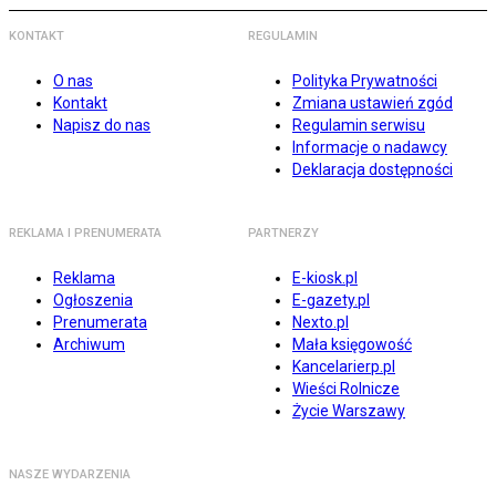
KONTAKT
REGULAMIN
O nas
Polityka Prywatności
Kontakt
Zmiana ustawień zgód
Napisz do nas
Regulamin serwisu
Informacje o nadawcy
Deklaracja dostępności
REKLAMA I PRENUMERATA
PARTNERZY
Reklama
E-kiosk.pl
Ogłoszenia
E-gazety.pl
Prenumerata
Nexto.pl
Archiwum
Mała księgowość
Kancelarierp.pl
Wieści Rolnicze
Życie Warszawy
NASZE WYDARZENIA