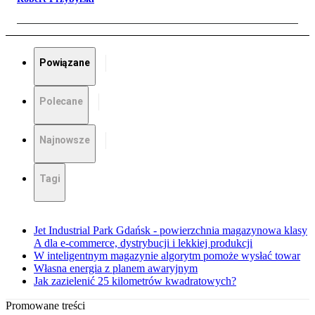
Powiązane
Polecane
Najnowsze
Tagi
Jet Industrial Park Gdańsk - powierzchnia magazynowa klasy
A dla e-commerce, dystrybucji i lekkiej produkcji
W inteligentnym magazynie algorytm pomoże wysłać towar
Własna energia z planem awaryjnym
Jak zazielenić 25 kilometrów kwadratowych?
Promowane treści