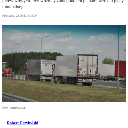
przewozowych. Przewoźnicy zaniepokojeni planami wzrostu płacy
minimalnej.
Publikacja:
23.09.2019 15:00
Foto: logistyka.rp.pl
Robert Przybylski