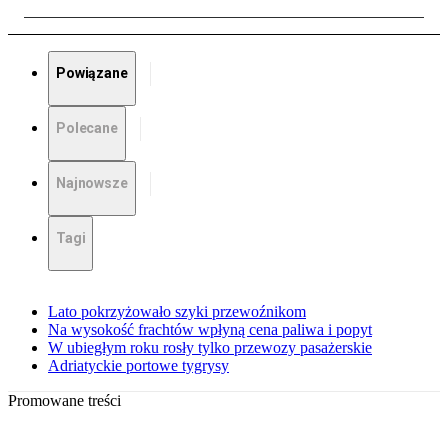
Powiązane
Polecane
Najnowsze
Tagi
Lato pokrzyżowało szyki przewoźnikom
Na wysokość frachtów wpłyną cena paliwa i popyt
W ubiegłym roku rosły tylko przewozy pasażerskie
Adriatyckie portowe tygrysy
Promowane treści