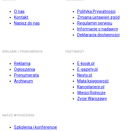
O nas
Polityka Prywatności
Kontakt
Zmiana ustawień zgód
Napisz do nas
Regulamin serwisu
Informacje o nadawcy
Deklaracja dostępności
REKLAMA I PRENUMERATA
PARTNERZY
Reklama
E-kiosk.pl
Ogłoszenia
E-gazety.pl
Prenumerata
Nexto.pl
Archiwum
Mała księgowość
Kancelarierp.pl
Wieści Rolnicze
Życie Warszawy
NASZE WYDARZENIA
Szkolenia i konferencje