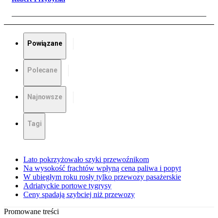
Powiązane
Polecane
Najnowsze
Tagi
Lato pokrzyżowało szyki przewoźnikom
Na wysokość frachtów wpłyną cena paliwa i popyt
W ubiegłym roku rosły tylko przewozy pasażerskie
Adriatyckie portowe tygrysy
Ceny spadają szybciej niż przewozy
Promowane treści