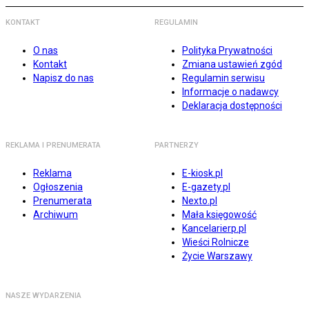
KONTAKT
REGULAMIN
O nas
Polityka Prywatności
Kontakt
Zmiana ustawień zgód
Napisz do nas
Regulamin serwisu
Informacje o nadawcy
Deklaracja dostępności
REKLAMA I PRENUMERATA
PARTNERZY
Reklama
E-kiosk.pl
Ogłoszenia
E-gazety.pl
Prenumerata
Nexto.pl
Archiwum
Mała księgowość
Kancelarierp.pl
Wieści Rolnicze
Życie Warszawy
NASZE WYDARZENIA