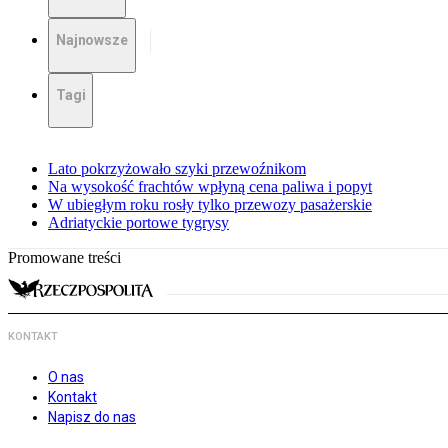
Najnowsze
Tagi
Lato pokrzyżowało szyki przewoźnikom
Na wysokość frachtów wpłyną cena paliwa i popyt
W ubiegłym roku rosły tylko przewozy pasażerskie
Adriatyckie portowe tygrysy
Promowane treści
KONTAKT
O nas
Kontakt
Napisz do nas