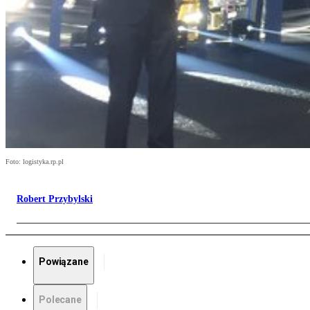
Foto: logistyka.rp.pl
Robert Przybylski
Powiązane
Polecane