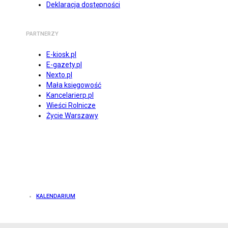
Deklaracja dostępności
PARTNERZY
E-kiosk.pl
E-gazety.pl
Nexto.pl
Mała księgowość
Kancelarierp.pl
Wieści Rolnicze
Życie Warszawy
KALENDARIUM