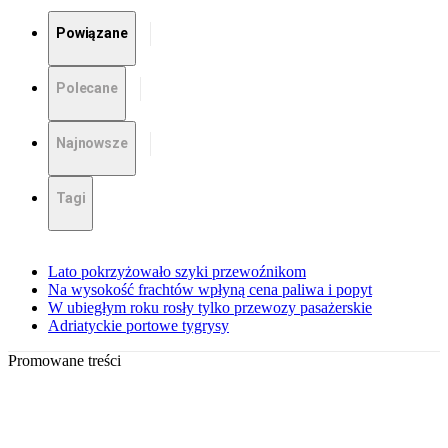
Powiązane
Polecane
Najnowsze
Tagi
Lato pokrzyżowało szyki przewoźnikom
Na wysokość frachtów wpłyną cena paliwa i popyt
W ubiegłym roku rosły tylko przewozy pasażerskie
Adriatyckie portowe tygrysy
Promowane treści