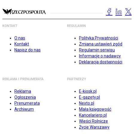
KONTAKT
REGULAMIN
O nas
Polityka Prywatności
Kontakt
Zmiana ustawień zgód
Napisz do nas
Regulamin serwisu
Informacje o nadawcy
Deklaracja dostępności
REKLAMA I PRENUMERATA
PARTNERZY
Reklama
E-kiosk.pl
Ogłoszenia
E-gazety.pl
Prenumerata
Nexto.pl
Archiwum
Mała księgowość
Kancelarierp.pl
Wieści Rolnicze
Życie Warszawy