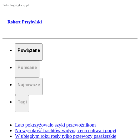
Foto: logistyka.rp.pl
Robert Przybylski
Powiązane
Polecane
Najnowsze
Tagi
Lato pokrzyżowało szyki przewoźnikom
Na wysokość frachtów wpłyną cena paliwa i popyt
W ubiegłym roku rosły tylko przewozy pasażerskie