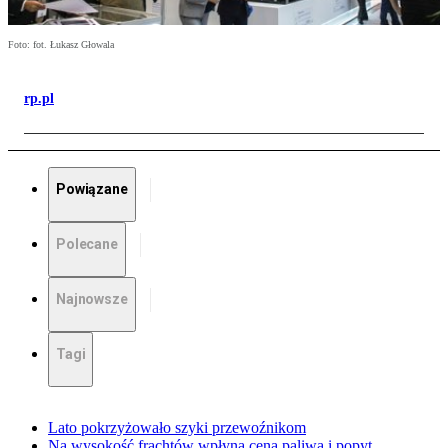
Foto: fot. Łukasz Głowala
rp.pl
Powiązane
Polecane
Najnowsze
Tagi
Lato pokrzyżowało szyki przewoźnikom
Na wysokość frachtów wpłyną cena paliwa i popyt