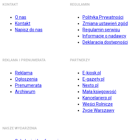
KONTAKT
REGULAMIN
O nas
Polityka Prywatności
Kontakt
Zmiana ustawień zgód
Napisz do nas
Regulamin serwisu
Informacje o nadawcy
Deklaracja dostępności
REKLAMA I PRENUMERATA
PARTNERZY
Reklama
E-kiosk.pl
Ogłoszenia
E-gazety.pl
Prenumerata
Nexto.pl
Archiwum
Mała księgowość
Kancelarierp.pl
Wieści Rolnicze
Życie Warszawy
NASZE WYDARZENIA