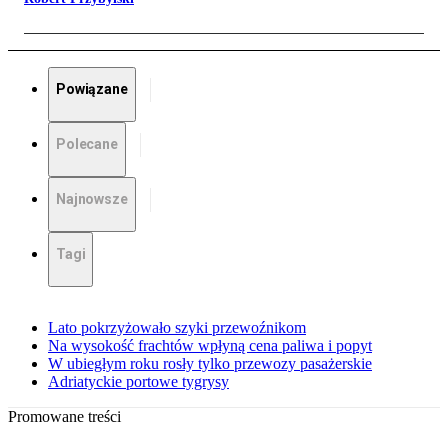
Powiązane
Polecane
Najnowsze
Tagi
Lato pokrzyżowało szyki przewoźnikom
Na wysokość frachtów wpłyną cena paliwa i popyt
W ubiegłym roku rosły tylko przewozy pasażerskie
Adriatyckie portowe tygrysy
Promowane treści