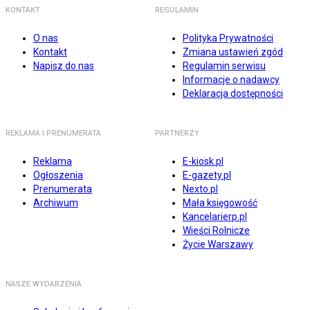
KONTAKT
REGULAMIN
O nas
Polityka Prywatności
Kontakt
Zmiana ustawień zgód
Napisz do nas
Regulamin serwisu
Informacje o nadawcy
Deklaracja dostępności
REKLAMA I PRENUMERATA
PARTNERZY
Reklama
E-kiosk.pl
Ogłoszenia
E-gazety.pl
Prenumerata
Nexto.pl
Archiwum
Mała księgowość
Kancelarierp.pl
Wieści Rolnicze
Życie Warszawy
NASZE WYDARZENIA