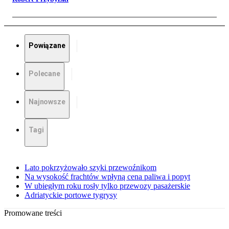
Powiązane
Polecane
Najnowsze
Tagi
Lato pokrzyżowało szyki przewoźnikom
Na wysokość frachtów wpłyną cena paliwa i popyt
W ubiegłym roku rosły tylko przewozy pasażerskie
Adriatyckie portowe tygrysy
Promowane treści