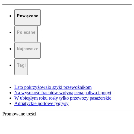
Powiązane
Polecane
Najnowsze
Tagi
Lato pokrzyżowało szyki przewoźnikom
Na wysokość frachtów wpłyną cena paliwa i popyt
W ubiegłym roku rosły tylko przewozy pasażerskie
Adriatyckie portowe tygrysy
Promowane treści