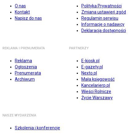
O nas
Polityka Prywatności
Kontakt
Zmiana ustawień zgód
Napisz do nas
Regulamin serwisu
Informacje o nadawcy
Deklaracja dostępności
REKLAMA I PRENUMERATA
PARTNERZY
Reklama
E-kiosk.pl
Ogłoszenia
E-gazety.pl
Prenumerata
Nexto.pl
Archiwum
Mała księgowość
Kancelarierp.pl
Wieści Rolnicze
Życie Warszawy
NASZE WYDARZENIA
Szkolenia i konferencje