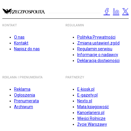
KONTAKT
REGULAMIN
O nas
Polityka Prywatności
Kontakt
Zmiana ustawień zgód
Napisz do nas
Regulamin serwisu
Informacje o nadawcy
Deklaracja dostępności
REKLAMA I PRENUMERATA
PARTNERZY
Reklama
E-kiosk.pl
Ogłoszenia
E-gazety.pl
Prenumerata
Nexto.pl
Archiwum
Mała księgowość
Kancelarierp.pl
Wieści Rolnicze
Życie Warszawy