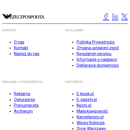
KONTAKT
REGULAMIN
O nas
Polityka Prywatności
Kontakt
Zmiana ustawień zgód
Napisz do nas
Regulamin serwisu
Informacje o nadawcy
Deklaracja dostępności
REKLAMA I PRENUMERATA
PARTNERZY
Reklama
E-kiosk.pl
Ogłoszenia
E-gazety.pl
Prenumerata
Nexto.pl
Archiwum
Mała księgowość
Kancelarierp.pl
Wieści Rolnicze
Życie Warszawy