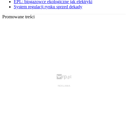
EPL: biogazowce ekologiczne jak elektryki
System regulacji rynku sprzed dekady
Promowane treści