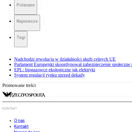
Polecane
Najnowsze
Tagi
Nadchodzi rewolucja w działalności służb celnych UE
Parlament Europejski skoordynował zabezpieczenie społeczn
EPL: biogazowce ekologiczne jak elektryki
System regulacji rynku sprzed dekady
Promowane treści
KONTAKT
O nas
Kontakt