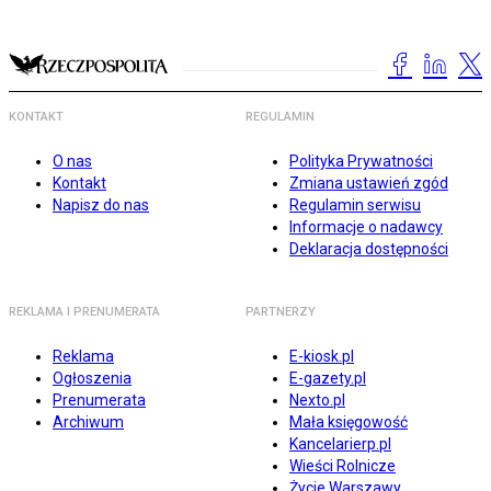
KONTAKT
REGULAMIN
O nas
Polityka Prywatności
Kontakt
Zmiana ustawień zgód
Napisz do nas
Regulamin serwisu
Informacje o nadawcy
Deklaracja dostępności
REKLAMA I PRENUMERATA
PARTNERZY
Reklama
E-kiosk.pl
Ogłoszenia
E-gazety.pl
Prenumerata
Nexto.pl
Archiwum
Mała księgowość
Kancelarierp.pl
Wieści Rolnicze
Życie Warszawy