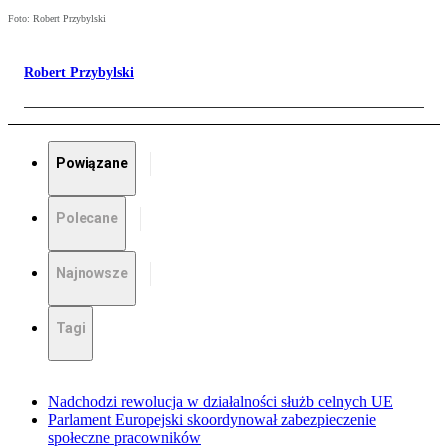
Foto: Robert Przybylski
Robert Przybylski
Powiązane
Polecane
Najnowsze
Tagi
Nadchodzi rewolucja w działalności służb celnych UE
Parlament Europejski skoordynował zabezpieczenie
społeczne pracowników