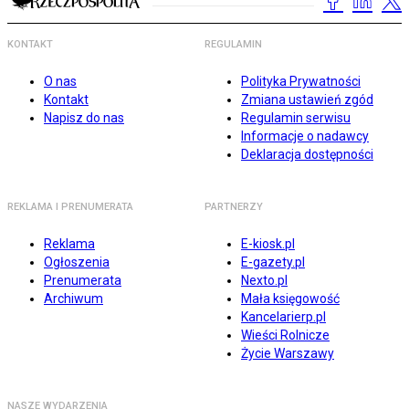
KONTAKT
REGULAMIN
O nas
Polityka Prywatności
Kontakt
Zmiana ustawień zgód
Napisz do nas
Regulamin serwisu
Informacje o nadawcy
Deklaracja dostępności
REKLAMA I PRENUMERATA
PARTNERZY
Reklama
E-kiosk.pl
Ogłoszenia
E-gazety.pl
Prenumerata
Nexto.pl
Archiwum
Mała księgowość
Kancelarierp.pl
Wieści Rolnicze
Życie Warszawy
NASZE WYDARZENIA