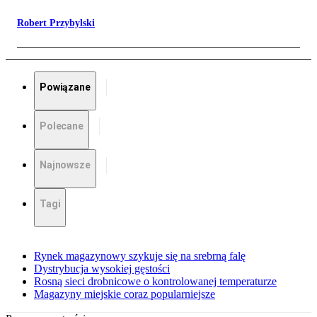
Robert Przybylski
Powiązane
Polecane
Najnowsze
Tagi
Rynek magazynowy szykuje się na srebrną falę
Dystrybucja wysokiej gęstości
Rosną sieci drobnicowe o kontrolowanej temperaturze
Magazyny miejskie coraz popularniejsze