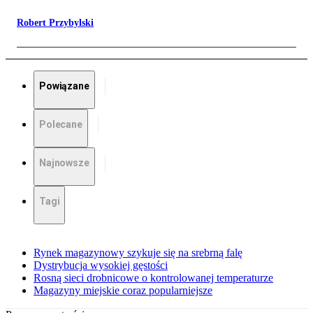
Robert Przybylski
Powiązane
Polecane
Najnowsze
Tagi
Rynek magazynowy szykuje się na srebrną falę
Dystrybucja wysokiej gęstości
Rosną sieci drobnicowe o kontrolowanej temperaturze
Magazyny miejskie coraz popularniejsze