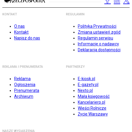
KONTAKT
REGULAMIN
O nas
Polityka Prywatności
Kontakt
Zmiana ustawień zgód
Napisz do nas
Regulamin serwisu
Informacje o nadawcy
Deklaracja dostępności
REKLAMA I PRENUMERATA
PARTNERZY
Reklama
E-kiosk.pl
Ogłoszenia
E-gazety.pl
Prenumerata
Nexto.pl
Archiwum
Mała księgowość
Kancelarierp.pl
Wieści Rolnicze
Życie Warszawy
NASZE WYDARZENIA