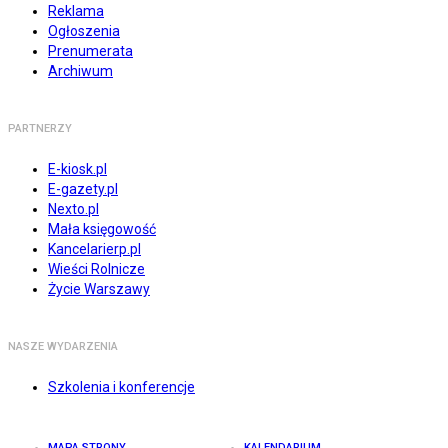
Reklama
Ogłoszenia
Prenumerata
Archiwum
PARTNERZY
E-kiosk.pl
E-gazety.pl
Nexto.pl
Mała księgowość
Kancelarierp.pl
Wieści Rolnicze
Życie Warszawy
NASZE WYDARZENIA
Szkolenia i konferencje
MAPA STRONY
KALENDARIUM