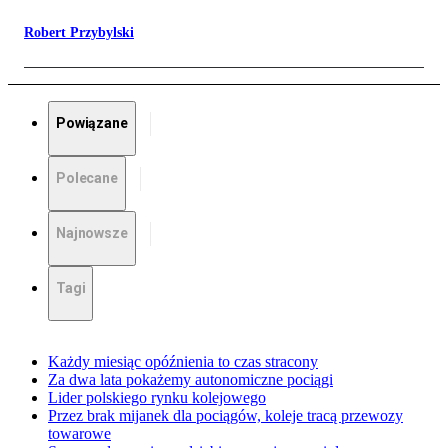
Robert Przybylski
Powiązane
Polecane
Najnowsze
Tagi
Każdy miesiąc opóźnienia to czas stracony
Za dwa lata pokażemy autonomiczne pociągi
Lider polskiego rynku kolejowego
Przez brak mijanek dla pociągów, koleje tracą przewozy
towarowe