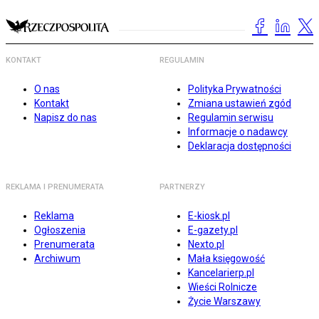
KONTAKT
REGULAMIN
O nas
Polityka Prywatności
Kontakt
Zmiana ustawień zgód
Napisz do nas
Regulamin serwisu
Informacje o nadawcy
Deklaracja dostępności
REKLAMA I PRENUMERATA
PARTNERZY
Reklama
E-kiosk.pl
Ogłoszenia
E-gazety.pl
Prenumerata
Nexto.pl
Archiwum
Mała księgowość
Kancelarierp.pl
Wieści Rolnicze
Życie Warszawy