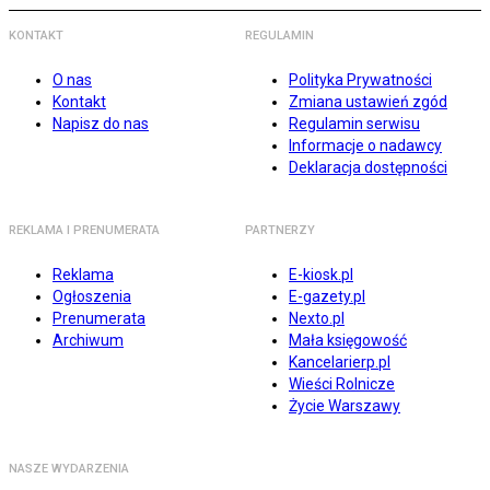
KONTAKT
REGULAMIN
O nas
Polityka Prywatności
Kontakt
Zmiana ustawień zgód
Napisz do nas
Regulamin serwisu
Informacje o nadawcy
Deklaracja dostępności
REKLAMA I PRENUMERATA
PARTNERZY
Reklama
E-kiosk.pl
Ogłoszenia
E-gazety.pl
Prenumerata
Nexto.pl
Archiwum
Mała księgowość
Kancelarierp.pl
Wieści Rolnicze
Życie Warszawy
NASZE WYDARZENIA