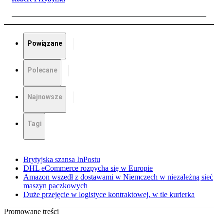
Powiązane
Polecane
Najnowsze
Tagi
Brytyjska szansa InPostu
DHL eCommerce rozpycha się w Europie
Amazon wszedł z dostawami w Niemczech w niezależną sieć
maszyn paczkowych
Duże przejęcie w logistyce kontraktowej, w tle kurierka
Promowane treści