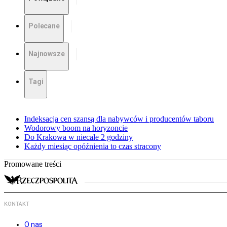
Polecane
Najnowsze
Tagi
Indeksacja cen szansą dla nabywców i producentów taboru
Wodorowy boom na horyzoncie
Do Krakowa w niecałe 2 godziny
Każdy miesiąc opóźnienia to czas stracony
Promowane treści
KONTAKT
O nas