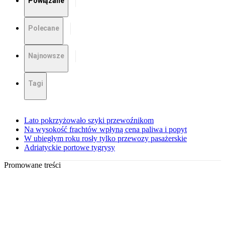
Powiązane
Polecane
Najnowsze
Tagi
Lato pokrzyżowało szyki przewoźnikom
Na wysokość frachtów wpłyną cena paliwa i popyt
W ubiegłym roku rosły tylko przewozy pasażerskie
Adriatyckie portowe tygrysy
Promowane treści