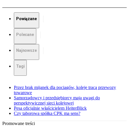
Powiązane
Polecane
Najnowsze
Tagi
Przez brak mijanek dla pociągów, koleje tracą przewozy
towarowe
Samorządowcy i przedsiębiorcy mają uwagi do
perspektywicznej sieci kolejowej
Pesa oficjalnie właścicielem HeiterBlick
Czy taborowa spółka CPK ma sens?
Promowane treści